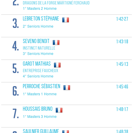
2.
DRAGONS DE LA FORGE MARTIGNÉ FERCHAUD
1° Masters 2 Homme
3.
1:42:27
LEBRETON Stéphane
2° Seniors Homme
4.
1:43:18
SEVENO Benoit
INSTINCT NATURELLE
3° Seniors Homme
5.
1:45:13
GAROT Mathias
ENTREPRISE FAUCHEUX
4° Seniors Homme
6.
1:45:46
PERROCHE Sébastien
1° Masters 1 Homme
7.
1:48:17
HOUSSAIS Bruno
1° Masters 3 Homme
1:48:38
SAULNIER Guillaume