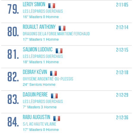
79.
2:11:05
LEROY Simon
LES LÉOPARDS GUERCHAIS
16° Masters 0 Homme
80.
2:12:14
ROUAULT Anthony
DRAGONS DE LA FORGE MARTIGNÉ FERCHAUD
17° Masters 1 Homme
81.
2:12:15
SALMON Ludovic
LES LÉOPARDS GUERCHAIS
18° Masters 1 Homme
82.
2:12:18
DEBRAY Kévin
OXYGÈNE ARGENTRÉ-DU-PLESSIS
24° Seniors Homme
83.
2:12:29
DAGUIN Pierre
LES LÉOPARDS GUERCHAIS
7° Masters 3 Homme
84.
2:12:36
RABU Augustin
S/L AC HAUTE VILAINE
17° Masters 0 Homme