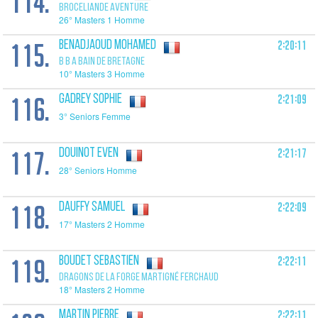
114.
BROCELIANDE AVENTURE
26° Masters 1 Homme
115.
2:20:11
BENADJAOUD Mohamed
B B A BAIN DE BRETAGNE
10° Masters 3 Homme
116.
2:21:09
GADREY Sophie
3° Seniors Femme
117.
2:21:17
DOUINOT Even
28° Seniors Homme
118.
2:22:09
DAUFFY Samuel
17° Masters 2 Homme
119.
2:22:11
BOUDET Sebastien
DRAGONS DE LA FORGE MARTIGNÉ FERCHAUD
18° Masters 2 Homme
2:22:11
MARTIN Pierre