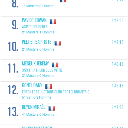
8.
1° Masters 0 Homme
9.
1:49:00
PAVIOT Erwan
ASPTT FOUGÈRES
2° Masters 1 Homme
10.
1:49:10
PELTIER Baptiste
2° Masters 0 Homme
11.
1:49:13
MENEUX Jérémy
353 TRIATHLON CLUB VITRÉ
3° Masters 0 Homme
12.
1:49:18
GONEL Dany
ENTENTE ATHLÉTIQUE CLUB CASTELBRIANTAIS
5° Seniors Homme
13.
1:49:36
BEYON Mikaël
4° Masters 0 Homme