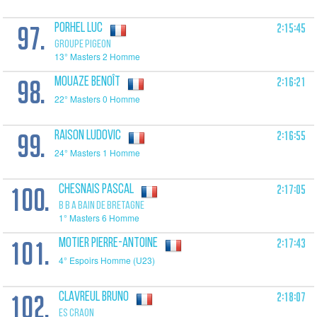
97.
2:15:45
PORHEL Luc
GROUPE PIGEON
13° Masters 2 Homme
98.
2:16:21
MOUAZE Benoît
22° Masters 0 Homme
99.
2:16:55
RAISON Ludovic
24° Masters 1 Homme
100.
2:17:05
CHESNAIS Pascal
B B A BAIN DE BRETAGNE
1° Masters 6 Homme
101.
2:17:43
MOTIER Pierre-Antoine
4° Espoirs Homme (U23)
102.
2:18:07
CLAVREUL Bruno
ES CRAON