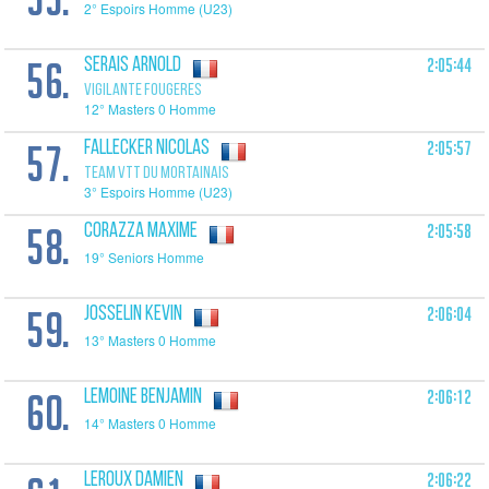
2° Espoirs Homme (U23)
56.
2:05:44
SERAIS Arnold
VIGILANTE FOUGERES
12° Masters 0 Homme
57.
2:05:57
FALLECKER Nicolas
TEAM VTT DU MORTAINAIS
3° Espoirs Homme (U23)
58.
2:05:58
CORAZZA Maxime
19° Seniors Homme
59.
2:06:04
JOSSELIN Kevin
13° Masters 0 Homme
60.
2:06:12
LEMOINE Benjamin
14° Masters 0 Homme
2:06:22
LEROUX Damien