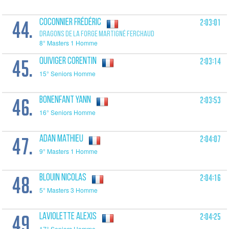
44.
2:03:01
COCONNIER Frédéric
DRAGONS DE LA FORGE MARTIGNÉ FERCHAUD
8° Masters 1 Homme
45.
2:03:14
QUIVIGER Corentin
15° Seniors Homme
46.
2:03:53
BONENFANT Yann
16° Seniors Homme
47.
2:04:07
ADAN Mathieu
9° Masters 1 Homme
48.
2:04:16
BLOUIN Nicolas
5° Masters 3 Homme
49.
2:04:25
LAVIOLETTE Alexis
17° Seniors Homme