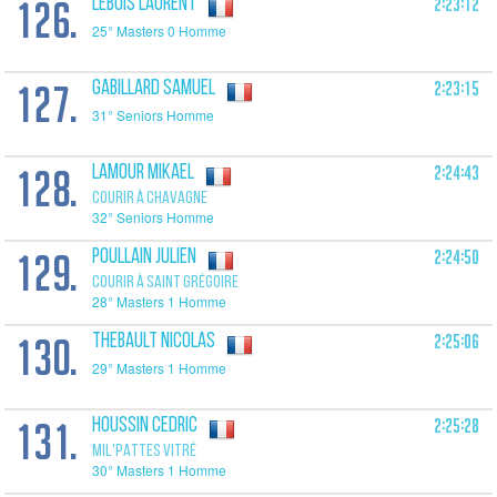
126.
2:23:12
LEBOIS Laurent
25° Masters 0 Homme
127.
2:23:15
GABILLARD Samuel
31° Seniors Homme
128.
2:24:43
LAMOUR Mikael
COURIR À CHAVAGNE
32° Seniors Homme
129.
2:24:50
POULLAIN Julien
COURIR À SAINT GRÉGOIRE
28° Masters 1 Homme
130.
2:25:06
THEBAULT Nicolas
29° Masters 1 Homme
131.
2:25:28
HOUSSIN Cedric
MIL'PATTES VITRÉ
30° Masters 1 Homme