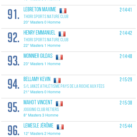
91.
2:14:41
LEBRETON Maxime
THORI SPORTS NATURE CLUB
20° Masters 0 Homme
92.
2:14:42
HENRY Emmanuel
THORI SPORTS NATURE CLUB
22° Masters 1 Homme
93.
2:14:48
MONNIER Gildas
23° Masters 1 Homme
94.
2:15:29
BELLAMY Kevin
S/L JANZÉ ATHLÉTISME PAYS DE LA ROCHE AUX FÉES
21° Masters 0 Homme
95.
2:15:38
MAHOT Vincent
JOGGING CLUB RETIERS
8° Masters 3 Homme
96.
2:15:44
LEMESLE Jérôme
12° Masters 2 Homme