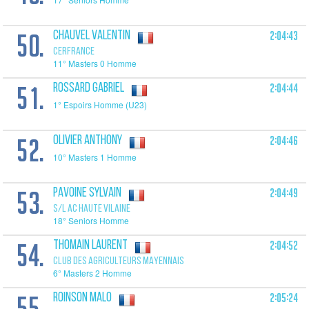
50.
2:04:43
CHAUVEL Valentin
CERFRANCE
11° Masters 0 Homme
51.
2:04:44
ROSSARD Gabriel
1° Espoirs Homme (U23)
52.
2:04:46
OLIVIER Anthony
10° Masters 1 Homme
53.
2:04:49
PAVOINE Sylvain
S/L AC HAUTE VILAINE
18° Seniors Homme
54.
2:04:52
THOMAIN Laurent
CLUB DES AGRICULTEURS MAYENNAIS
6° Masters 2 Homme
55.
2:05:24
ROINSON Malo