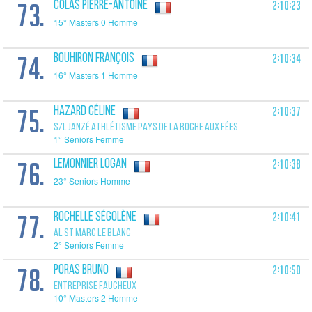
73.
2:10:23
COLAS Pierre-Antoine
15° Masters 0 Homme
74.
2:10:34
BOUHIRON François
16° Masters 1 Homme
75.
2:10:37
HAZARD Céline
S/L JANZÉ ATHLÉTISME PAYS DE LA ROCHE AUX FÉES
1° Seniors Femme
76.
2:10:38
LEMONNIER Logan
23° Seniors Homme
77.
2:10:41
ROCHELLE Ségolène
AL ST MARC LE BLANC
2° Seniors Femme
78.
2:10:50
PORAS Bruno
ENTREPRISE FAUCHEUX
10° Masters 2 Homme