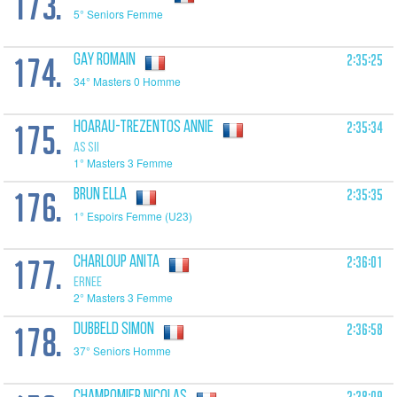
173.
5° Seniors Femme
174.
2:35:25
GAY Romain
34° Masters 0 Homme
175.
2:35:34
HOARAU-TREZENTOS Annie
AS SII
1° Masters 3 Femme
176.
2:35:35
BRUN Ella
1° Espoirs Femme (U23)
177.
2:36:01
CHARLOUP Anita
ERNEE
2° Masters 3 Femme
178.
2:36:58
DUBBELD Simon
37° Seniors Homme