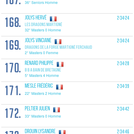
36° Seniors Homme
168.
2:34:24
JOLYS Hervé
LES DRAGONS MARTIGNÉ
32° Masters 0 Homme
169.
2:34:24
JOLYS Vinciane
DRAGONS DE LA FORGE MARTIGNÉ FERCHAUD
2° Masters 0 Femme
170.
2:34:28
RENARD Philippe
B B A BAIN DE BRETAGNE
5° Masters 4 Homme
171.
2:34:39
MESLE Frédéric
22° Masters 2 Homme
172.
2:34:42
PELTIER Julien
33° Masters 0 Homme
2:34:46
DROUIN Lysandre