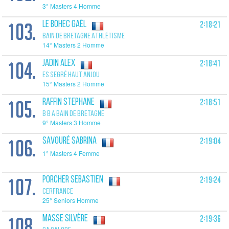
3° Masters 4 Homme
103.
2:18:21
LE BOHEC Gaël
BAIN DE BRETAGNE ATHLÉTISME
14° Masters 2 Homme
104.
2:18:41
JADIN Alex
ES SEGRÉ HAUT ANJOU
15° Masters 2 Homme
105.
2:18:51
RAFFIN Stephane
B B A BAIN DE BRETAGNE
9° Masters 3 Homme
106.
2:19:04
SAVOURÉ Sabrina
1° Masters 4 Femme
107.
2:19:24
PORCHER Sebastien
CERFRANCE
25° Seniors Homme
108.
2:19:36
MASSE Silvère