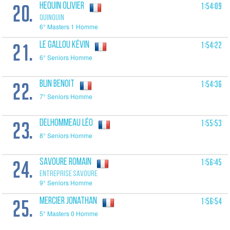
20.
1:54:09
HEQUIN Olivier
QUINQUIN
6° Masters 1 Homme
21.
1:54:22
LE GALLOU Kévin
6° Seniors Homme
22.
1:54:36
BLIN Benoit
7° Seniors Homme
23.
1:55:53
DELHOMMEAU Léo
8° Seniors Homme
24.
1:56:45
SAVOURE Romain
ENTREPRISE SAVOURE
9° Seniors Homme
25.
1:56:54
MERCIER Jonathan
5° Masters 0 Homme