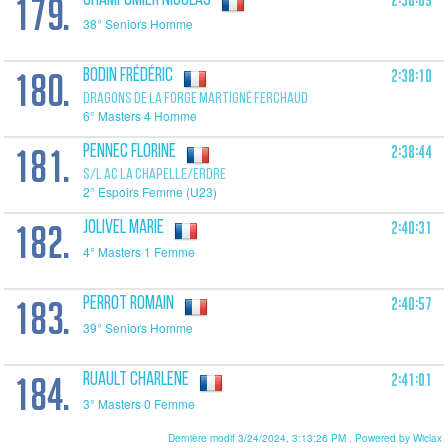
179.
2:38:09
CHAMPOMIER Nicolas
38° Seniors Homme
180.
2:38:10
BODIN Frédéric
DRAGONS DE LA FORGE MARTIGNÉ FERCHAUD
6° Masters 4 Homme
181.
2:38:44
PENNEC Florine
S/L AC LA CHAPELLE/ERDRE
2° Espoirs Femme (U23)
182.
2:40:31
JOLIVEL Marie
4° Masters 1 Femme
183.
2:40:57
PERROT Romain
39° Seniors Homme
184.
2:41:01
RUAULT Charlene
3° Masters 0 Femme
Dernière modif 3/24/2024, 3:13:26 PM
. Powered by Wiclax