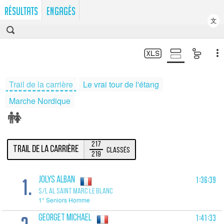
RÉSULTATS
ENGAGÉS
文
Trail de la carrière
Le vrai tour de l'étang
Marche Nordique
217
Trail de la carrière
Classés
219
1.
1:36:39
JOLYS Alban
S/L AL SAINT MARC LE BLANC
1° Seniors Homme
1:41:33
GEORGET Michael