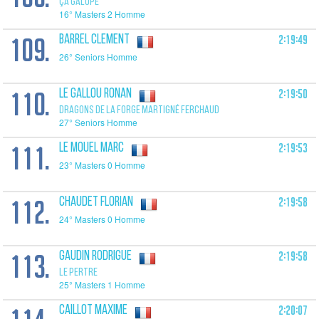
ÇA GALOPE
16° Masters 2 Homme
109.
2:19:49
BARREL Clement
26° Seniors Homme
110.
2:19:50
LE GALLOU Ronan
DRAGONS DE LA FORGE MARTIGNÉ FERCHAUD
27° Seniors Homme
111.
2:19:53
LE MOUEL Marc
23° Masters 0 Homme
112.
2:19:58
CHAUDET Florian
24° Masters 0 Homme
113.
2:19:58
GAUDIN Rodrigue
LE PERTRE
25° Masters 1 Homme
2:20:07
CAILLOT Maxime