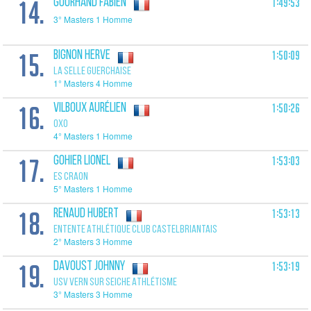
14.
1:49:53
GOURHAND Fabien
3° Masters 1 Homme
15.
1:50:09
BIGNON Herve
LA SELLE GUERCHAISE
1° Masters 4 Homme
16.
1:50:26
VILBOUX Aurélien
OXO
4° Masters 1 Homme
17.
1:53:03
GOHIER Lionel
ES CRAON
5° Masters 1 Homme
18.
1:53:13
RENAUD Hubert
ENTENTE ATHLÉTIQUE CLUB CASTELBRIANTAIS
2° Masters 3 Homme
19.
1:53:19
DAVOUST Johnny
USV VERN SUR SEICHE ATHLÉTISME
3° Masters 3 Homme