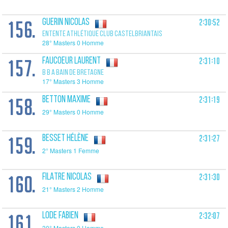
156.
2:30:52
GUERIN Nicolas
ENTENTE ATHLÉTIQUE CLUB CASTELBRIANTAIS
28° Masters 0 Homme
157.
2:31:10
FAUCOEUR Laurent
B B A BAIN DE BRETAGNE
17° Masters 3 Homme
158.
2:31:19
BETTON Maxime
29° Masters 0 Homme
159.
2:31:27
BESSET Hélène
2° Masters 1 Femme
160.
2:31:30
FILATRE Nicolas
21° Masters 2 Homme
161.
2:32:07
LODE Fabien
30° Masters 0 Homme