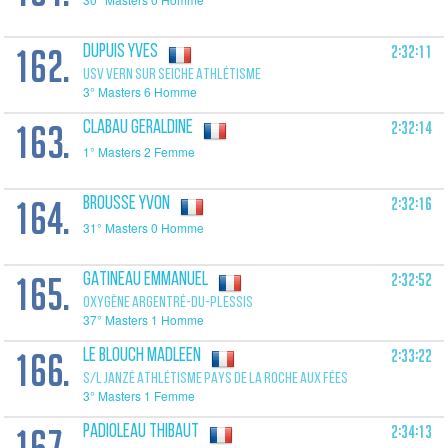
162.
2:32:11
DUPUIS Yves
USV VERN SUR SEICHE ATHLÉTISME
3° Masters 6 Homme
163.
2:32:14
CLABAU Geraldine
1° Masters 2 Femme
164.
2:32:16
BROUSSE Yvon
31° Masters 0 Homme
165.
2:32:52
GATINEAU Emmanuel
OXYGÈNE ARGENTRÉ-DU-PLESSIS
37° Masters 1 Homme
166.
2:33:22
LE BLOUCH Madleen
S/L JANZÉ ATHLÉTISME PAYS DE LA ROCHE AUX FÉES
3° Masters 1 Femme
167.
2:34:13
PADIOLEAU Thibaut