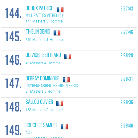
144.
2:27:43
DIJOUX Patrice
MILL PATTES VITRÉ(35)
14° Masters 3 Homme
145.
2:27:46
THIELIN Denis
36° Masters 1 Homme
146.
2:28:29
QUIVIGER Bertrand
4° Masters 4 Homme
147.
2:28:31
DEBRAY Dominique
OXYGÈNE ARGENTRÉ-DU-PLESSIS
3° Masters 5 Homme
148.
2:29:36
SALLOU Olivier
15° Masters 3 Homme
149.
2:29:46
BOUCHET Samuel
AS SII
26° Masters 0 Homme