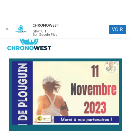
Aller
CHRONOWEST
✕
VOIR
au
GRATUIT
Sur Google Play
contenu