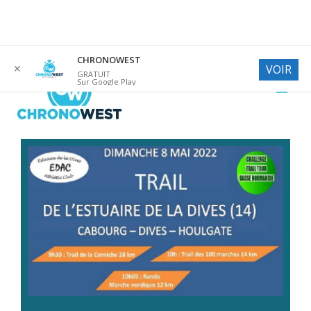
Aller
CHRONOWEST
✕
VOIR
au
GRATUIT
Sur Google Play
contenu